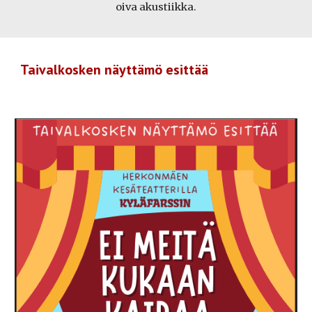
oiva akustiikka.
Taivalkosken näyttämö esittää