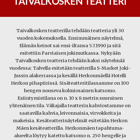
TAIVALKOSKEN TEATTERI
Taivalkosken teatterilla tehdään teatteria yli 30
vuoden kokemuksella. Ensimmäinen näytelmä,
Elämän keinot sai ensi-iltansa 5.7.1990 ja sitä
esitettiin Parviaisen jokimutkassa. Nykyään
Taivalkosken teatteria tehdään kaksi näytelmää
vuodessa: Talvella esitetään teatterilla S-Market Joki-
Jussin alakerrassa ja kesällä Herkonmäellä Hotelli
Herkon pihapiirissä. Sisäteatteritilassamme on 100
hengen nouseva kolmiosainen katsomo.
Esiintymistilana on n. 10 x 8 metrin suuruinen
yhtenäinen tila. Väliajalla teatterin kahviostamme on
saatavilla kahvia, leivonnaisia, virvokkeita ja
makeisia. Kesäteatterinäytelmät esitetään Herkon
Mäen kesäteatterilla. Herkonmäen tapahtuma-
alueelta löytyy katettu katsomo n. 250 hengelle ja