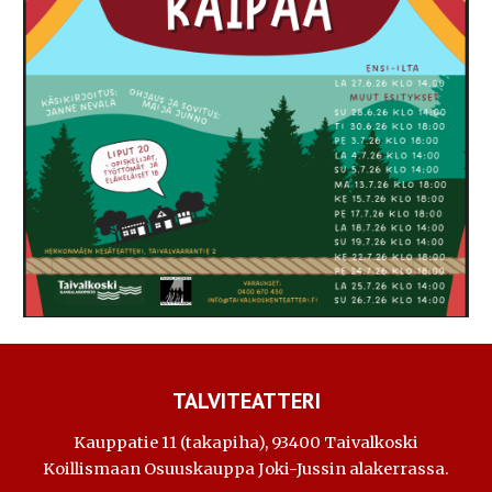
TALVITEATTERI
Kauppatie 11 (takapiha), 93400 Taivalkoski
Koillismaan Osuuskauppa Joki-Jussin alakerrassa.